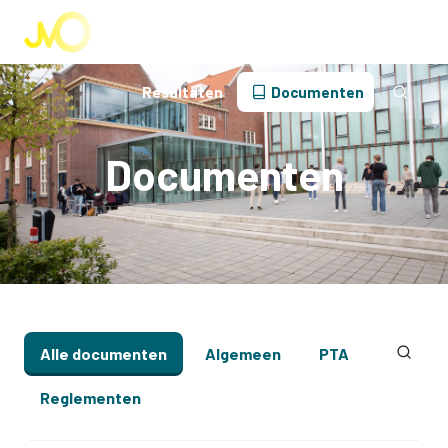
Begeleiding
Dagelijkse praktijk
Financiën
Reglementen
Resultaten
Documenten
Documenten
Alle documenten
Algemeen
PTA
Reglementen